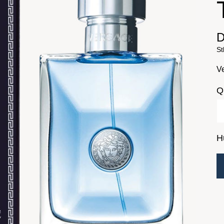
D
St
V
Q
H