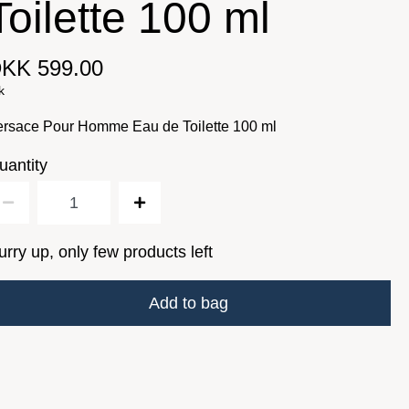
Toilette 100 ml
KK 599.00
k
ersace Pour Homme Eau de Toilette 100 ml
uantity
urry up, only few products left
Add to bag